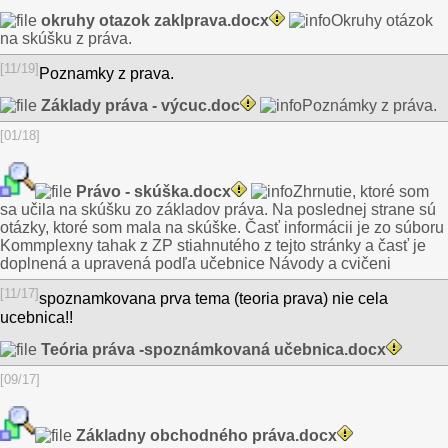
okruhy otazok zaklprava.docx
Okruhy otázok
na skúšku z práva.
[11/19]
Poznamky z prava.
Základy práva - výcuc.doc
Poznámky z práva.
[01/18]
Právo - skúška.docx
Zhrnutie, ktoré som
sa učila na skúšku zo základov práva. Na poslednej strane sú
otázky, ktoré som mala na skúške. Časť informácii je zo súboru
Kommplexny tahak z ZP stiahnutého z tejto stránky a časť je
doplnená a upravená podľa učebnice Návody a cvičeni
[11/17]
spoznamkovana prva tema (teoria prava) nie cela
ucebnica!!
Teória práva -spoznámkovaná učebnica.docx
[09/17]
Základny obchodného práva.docx