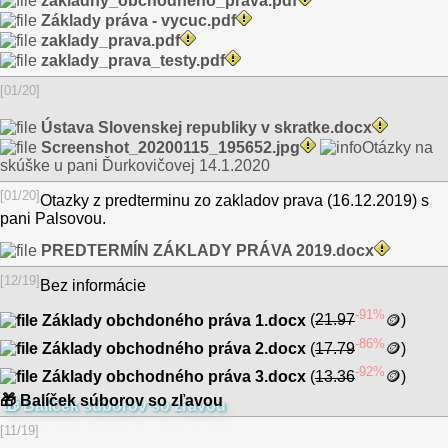
zakladny_obchodneho_prava.pdf
Základy práva - vycuc.pdf
zaklady_prava.pdf
zaklady_prava_testy.pdf
[01/20]
Ústava Slovenskej republiky v skratke.docx
Screenshot_20200115_195652.jpg
Otázky na
skúške u pani Ďurkovičovej 14.1.2020
[01/20]
Otazky z predterminu zo zakladov prava (16.12.2019) s
pani Palsovou.
PREDTERMÍN ZÁKLADY PRÁVA 2019.docx
[12/19]
Bez informácie
-91%
Základy obchdoného práva 1.docx
(
21.97
🪙
)
dukátikov
-86%
Základy obchodného práva 2.docx
(
17.79
🪙
)
dukátikov
-92%
Základy obchodného práva 3.docx
(
13.36
🪙
)
dukátikov
🎁 Balíček súborov so zľavou
[11/19]