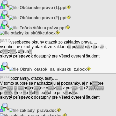
Občianske právo (1).ppt
Občianske právo (2).ppt
Teória štátu a práva.ppt
otázky ku skúške.docx
[03/14]
vseobecne okruhy otazok zo zakladov prava, ...
vseobecne okruhy otazok zo zaklado▒ pr▒▒▒ n▒ s▒us▒u,
o▒▒z▒▒, o▒ruh▒
skrytý príspevok
dostupný pre
Všetci overení študenti
Okruh_otazok_na_skusku_z.docx
[03/14]
poznamky, otazky, testy, ...
V tomto subore sa nachadzaju aj poznamky, aj nie▒▒ore
▒es▒▒ ▒ ▒▒pr▒co▒▒ne o▒▒z▒▒ z pre▒▒e▒u Z▒▒l▒▒▒
pr▒▒▒. ▒ne ▒o ▒eľ▒i po▒ohlo pri s▒us▒e.
skrytý príspevok
dostupný pre
Všetci overení študenti
zaklady_prava.doc
zaklady_prava_otazky.doc