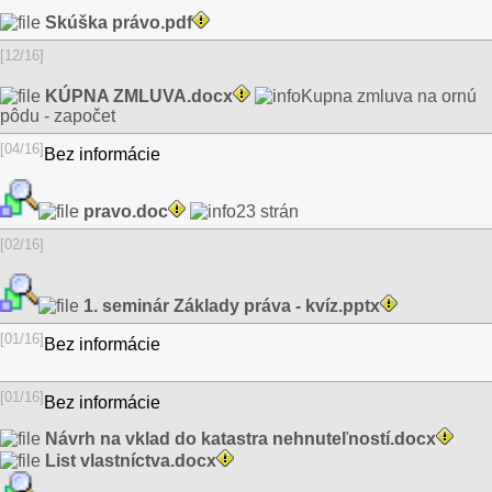
Skúška právo.pdf
[12/16]
KÚPNA ZMLUVA.docx
Kupna zmluva na ornú
pôdu - započet
[04/16]
Bez informácie
pravo.doc
23 strán
[02/16]
1. seminár Základy práva - kvíz.pptx
[01/16]
Bez informácie
[01/16]
Bez informácie
Návrh na vklad do katastra nehnuteľností.docx
List vlastníctva.docx