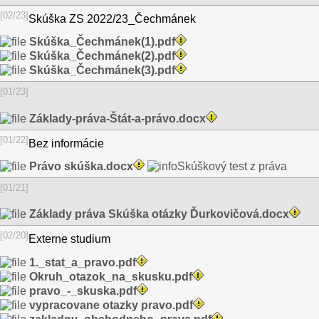
[02/23]
Skúška ZS 2022/23_Čechmánek
Skúška_Čechmánek(1).pdf
Skúška_Čechmánek(2).pdf
Skúška_Čechmánek(3).pdf
[01/23]
Základy-práva-Štát-a-právo.docx
[01/22]
Bez informácie
Právo skúška.docx
Skúškový test z práva
[01/21]
Základy práva Skúška otázky Ďurkovičová.docx
[02/20]
Externe studium
1._stat_a_pravo.pdf
Okruh_otazok_na_skusku.pdf
pravo_-_skuska.pdf
vypracovane otazky pravo.pdf