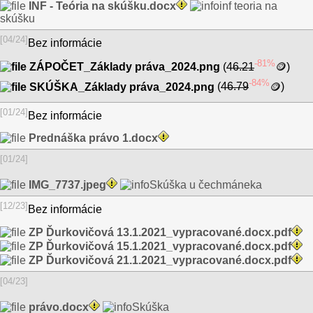
INF - Teória na skúšku.docx
inf teoria na
skúšku
[04/24]
Bez informácie
-81%
ZÁPOČET_Základy práva_2024.png
(
46.21
🪙
)
dukátikov
-84%
SKÚŠKA_Základy práva_2024.png
(
46.79
🪙
)
dukátikov
[01/24]
Bez informácie
Prednáška právo 1.docx
[01/24]
IMG_7737.jpeg
Skúška u čechmáneka
[12/23]
Bez informácie
ZP Ďurkovičová 13.1.2021_vypracované.docx.pdf
ZP Ďurkovičová 15.1.2021_vypracované.docx.pdf
ZP Ďurkovičová 21.1.2021_vypracované.docx.pdf
[04/23]
právo.docx
Skúška