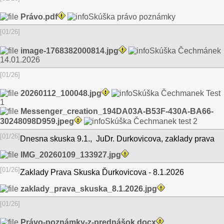
Právo.pdf
Skúška právo poznámky
[01/26]
image-1768382000814.jpg
Skúška Čechmánek
14.01.2026
[01/26]
20260112_100048.jpg
Skúška Čechmanek Test
1
Messenger_creation_194DA03A-B53F-430A-BA66-
30248098D959.jpeg
Skúška Čechmanek test 2
[01/26]
Dnesna skuska 9.1., JuDr. Durkovicova, zaklady prava
IMG_20260109_133927.jpg
[01/26]
Zaklady Prava Skuska Ďurkovicova - 8.1.2026
zaklady_prava_skuska_8.1.2026.jpg
[01/26]
Právo-poznámky-z-prednášok.docx