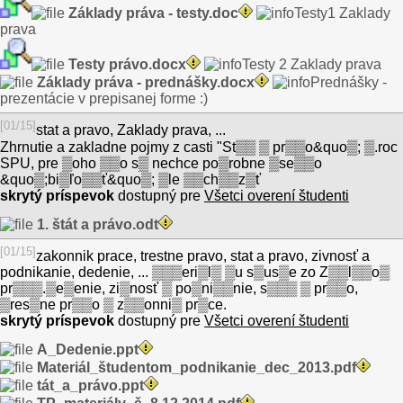
Základy práva - testy.doc
Testy1 Zaklady
prava
Testy právo.docx
Testy 2 Zaklady prava
Základy práva - prednášky.docx
Prednášky -
prezentácie v prepisanej forme :)
[01/15]
stat a pravo, Zaklady prava, ...
Zhrnutie a zakladne pojmy z casti "St▒▒ ▒ pr▒▒o&quo▒; ▒.roc
SPU, pre ▒oho ▒▒o s▒ nechce po▒robne ▒se▒▒o
&quo▒;bi▒ľo▒▒ť&quo▒; ▒le ▒▒ch▒▒z▒ť
skrytý príspevok
dostupný pre
Všetci overení študenti
1. štát a právo.odt
[01/15]
zakonnik prace, trestne pravo, stat a pravo, zivnosť a
podnikanie, dedenie, ... ▒▒▒eri▒l▒ ▒u s▒us▒e zo Z▒▒l▒▒o▒
pr▒▒▒.▒e▒enie, zi▒nosť ▒ po▒ni▒▒nie, s▒▒▒ ▒ pr▒▒o,
▒res▒ne pr▒▒o ▒ z▒▒onni▒ pr▒ce.
skrytý príspevok
dostupný pre
Všetci overení študenti
A_Dedenie.ppt
Materiál_študentom_podnikanie_dec_2013.pdf
tát_a_právo.ppt