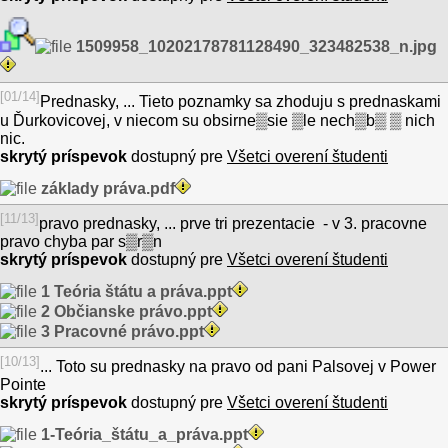
1509958_10202178781128490_323482538_n.jpg
[01/14]
Prednasky, ... Tieto poznamky sa zhoduju s prednaskami
u Ďurkovicovej, v niecom su obsirne▒sie ▒le nech▒b▒ ▒ nich
nic.
skrytý príspevok
dostupný pre
Všetci overení študenti
základy práva.pdf
[11/13]
pravo prednasky, ... prve tri prezentacie - v 3. pracovne
pravo chyba par s▒r▒n
skrytý príspevok
dostupný pre
Všetci overení študenti
1 Teória štátu a práva.ppt
2 Občianske právo.ppt
3 Pracovné právo.ppt
[10/13]
... Toto su prednasky na pravo od pani Palsovej v Power
Pointe
skrytý príspevok
dostupný pre
Všetci overení študenti
1-Teória_štátu_a_práva.ppt