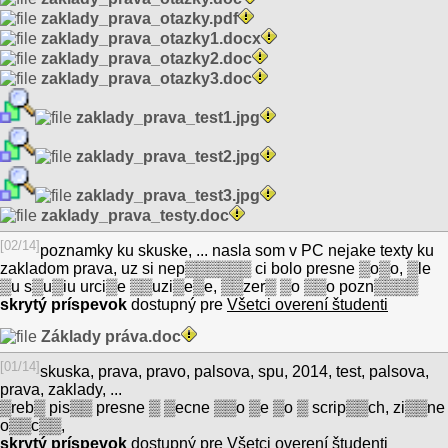
zaklady_prava_otazky.pdf
zaklady_prava_otazky1.docx
zaklady_prava_otazky2.doc
zaklady_prava_otazky3.doc
zaklady_prava_test1.jpg
zaklady_prava_test2.jpg
zaklady_prava_test3.jpg
zaklady_prava_testy.doc
[02/14]
poznamky ku skuske, ... nasla som v PC nejake texty ku
zakladom prava, uz si nep▒▒▒▒▒▒ ci bolo presne ▒o▒o, ▒le
▒u s▒u▒iu urci▒e ▒▒uzi▒e▒e, ▒▒zer▒ ▒o ▒▒o pozn▒▒▒▒
skrytý príspevok
dostupný pre
Všetci overení študenti
Základy práva.doc
[01/14]
skuska, prava, pravo, palsova, spu, 2014, test, palsova,
prava, zaklady, ...
▒reb▒ pis▒▒ presne ▒ ▒ecne ▒▒o ▒e ▒o ▒ scrip▒▒ch, zi▒▒ne
o▒▒c▒▒,
skrytý príspevok
dostupný pre
Všetci overení študenti