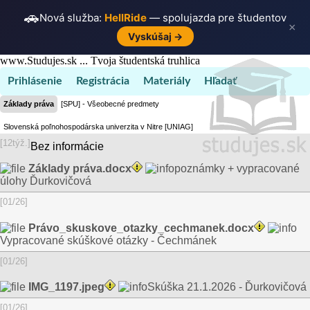
🚗
Nová služba:
HellRide
— spolujazda pre študentov
×
Vyskúšaj →
www.Studujes.sk ... Tvoja študentská truhlica
Prihlásenie
Registrácia
Materiály
Hľadať
Základy práva
[SPU] - Všeobecné predmety
Slovenská poľnohospodárska univerzita v Nitre [UNIAG]
[12týž.]
Bez informácie
Základy práva.docx
poznámky + vypracované
úlohy Ďurkovičová
[01/26]
Právo_skuskove_otazky_cechmanek.docx
Vypracované skúškové otázky - Čechmánek
[01/26]
IMG_1197.jpeg
Skúška 21.1.2026 - Ďurkovičová
[01/26]