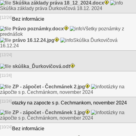
Skúška základy práva 18_12_2024.docx
Skúška základy práva Ďurkovičová 18.12. 2024
[12/24]
Bez informácie
Právo poznámky.docx
Všetky poznámky z
prednášok
právo 16.12.24.jpg
Skúška Ďurkovičová
16.12.24
[12/24]
skúška_Ďurkovičová.odt
[11/24]
ZP - zápočet - Čechmánek 2.jpg
otázky na
zápočte s p. Čechmánkom, november 2024
[11/24]
otazky na zapocte s p. Cechmankom, november 2024
ZP - zápočet - Čechmánek 1.jpg
otázky na
zápočte s p. Čechmánkom, november 2024
[10/24]
Bez informácie