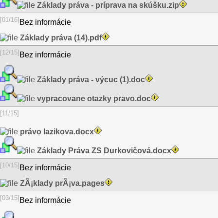
Základy práva - príprava na skúšku.zip
[01/16]
Bez informácie
Základy práva (14).pdf
[12/15]
Bez informácie
Základy práva - výcuc (1).doc
vypracovane otazky pravo.doc
[11/15]
právo lazikova.docx
Základy Práva ZS Durkovičová.docx
[10/15]
Bez informácie
ZÃ¡klady prÃ¡va.pages
[03/15]
Bez informácie