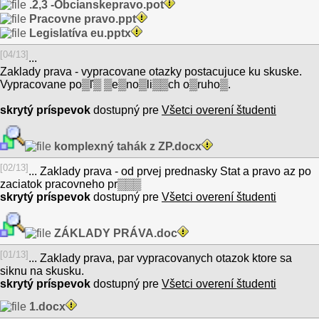
.2,3 -Obcianskepravo.pot
Pracovne pravo.ppt
Legislatíva eu.pptx
[04/13]
...
Zaklady prava - vypracovane otazky postacujuce ku skuske.
Vypracovane po▒ľ▒ ▒e▒no▒li▒▒ch o▒ruho▒.
skrytý príspevok
dostupný pre
Všetci overení študenti
komplexný tahák z ZP.docx
[02/13]
... Zaklady prava - od prvej prednasky Stat a pravo az po
zaciatok pracovneho pr▒▒▒
skrytý príspevok
dostupný pre
Všetci overení študenti
ZÁKLADY PRÁVA.doc
[01/13]
... Zaklady prava, par vypracovanych otazok ktore sa
siknu na skusku.
skrytý príspevok
dostupný pre
Všetci overení študenti
1.docx