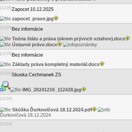
[12/25]
Zapocet 10.12.2025
zapocet_pravo.jpg
[12/25]
Bez informácie
Teória štátu a práva (okrem prývnch vztahov).docx
Ústavné právo.docx
poznámky
[12/25]
Bez informácie
Základy práva kompletný materiál.docx
[12/24]
Skuska Cechmanek ZS
IMG_20241216_112428.jpg
[12/24]
Skúška Ďurkovičová 18.12.2024.pdf
Ďurkovičová 18.12.2024
[12/24]