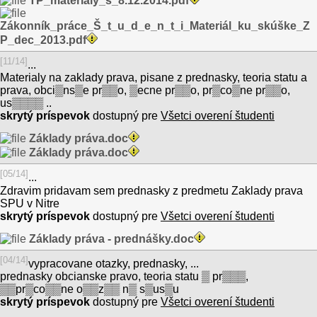
TP_materiály_š_8.12.2014.pdf
Zákonník_práce_Š_t_u_d_e_n_t_i_Materiál_ku_skúške_Z
P_dec_2013.pdf
[11/14]
...
Materialy na zaklady prava, pisane z prednasky, teoria statu a
prava, obci▒ns▒e pr▒▒o, ▒ecne pr▒▒o, pr▒co▒ne pr▒▒o,
us▒▒▒▒ ..
skrytý príspevok
dostupný pre
Všetci overení študenti
Základy práva.doc
Základy práva.doc
[05/14]
...
Zdravim pridavam sem prednasky z predmetu Zaklady prava
SPU v Nitre
skrytý príspevok
dostupný pre
Všetci overení študenti
Základy práva - prednášky.doc
[04/14]
vypracovane otazky, prednasky, ...
prednasky obcianske pravo, teoria statu ▒ pr▒▒▒,
▒▒pr▒co▒▒ne o▒▒z▒▒ n▒ s▒us▒u
skrytý príspevok
dostupný pre
Všetci overení študenti