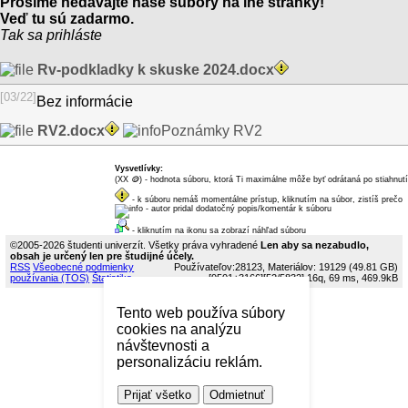
Prosíme nedávajte naše súbory na iné stránky!
Veď tu sú zadarmo.
Tak
sa prihláste
Rv-podkladky k skuske 2024.docx
[03/22]
Bez informácie
RV2.docx
Poznámky RV2
Vysvetlívky:
(XX
🪙
) - hodnota súboru, ktorá Ti maximálne môže byť odrátaná po stiahnutí
dukátikov
- k súboru nemáš momentálne prístup, kliknutím na súbor, zistíš prečo
- autor pridal dodatočný popis/komentár k súboru
- kliknutím na ikonu sa zobrazí náhľad súboru
©2005-2026 študenti univerzít. Všetky práva vyhradené
Len aby sa nezabudlo,
obsah je určený len pre študijné účely.
RSS
Všeobecné podmienky
Používateľov:28123, Materiálov: 19129 (49.81 GB)
používania (TOS)
Štatistika
[9501+3166]
[52/5832]
16q, 69 ms, 469.9kB
Tento web používa súbory
cookies na analýzu
návštevnosti a
personalizáciu reklám.
Prijať všetko
Odmietnuť