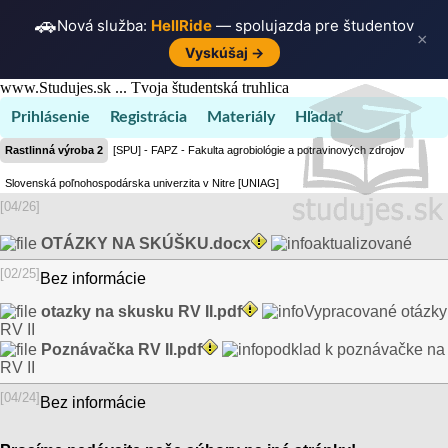
🚗
Nová služba:
HellRide
— spolujazda pre študentov
×
Vyskúšaj →
www.Studujes.sk ... Tvoja študentská truhlica
Prihlásenie
Registrácia
Materiály
Hľadať
Rastlinná výroba 2
[SPU] - FAPZ - Fakulta agrobiológie a potravinových zdrojov
Slovenská poľnohospodárska univerzita v Nitre [UNIAG]
[04/26]
OTÁZKY NA SKÚŠKU.docx
aktualizované
[02/25]
Bez informácie
otazky na skusku RV II.pdf
Vypracované otázky
RV II
Poznávačka RV II.pdf
podklad k poznávačke na
RV II
[04/24]
Bez informácie