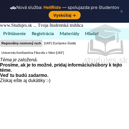
🚗
Nová služba:
HellRide
— spolujazda pre študentov
×
Vyskúšaj →
www.Studujes.sk ... Tvoja študentská truhlica
Prihlásenie
Registrácia
Materiály
Hľadať
Regionálny cestovný ruch
[UKF] Európske štúdiá
Univerzita Konštantína Filozofa v Nitre [UKF]
Téma je založená.
Prosíme, ak je to možné, pridaj informáciu/súbory k tejto
téme.
Veď tu budú zadarmo.
Získaj ešte aj dukátiky :-)