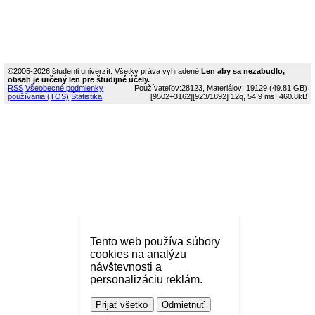
©2005-2026 študenti univerzít. Všetky práva vyhradené
Len aby sa nezabudlo,
obsah je určený len pre študijné účely.
RSS
Všeobecné podmienky
Používateľov:28123, Materiálov: 19129 (49.81 GB)
používania (TOS)
Štatistika
[9502+3162]
[923/1892]
12q, 54.9 ms, 460.8kB
Tento web používa súbory
cookies na analýzu
návštevnosti a
personalizáciu reklám.
Prijať všetko
Odmietnuť