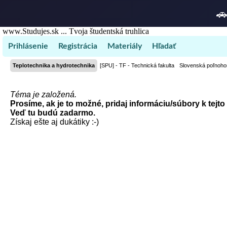

www.Studujes.sk ... Tvoja študentská truhlica
Prihlásenie
Registrácia
Materiály
Hľadať
Teplotechnika a hydrotechnika
[SPU] - TF - Technická fakulta
Slovenská poľnohos
Téma je založená.
Prosíme, ak je to možné, pridaj informáciu/súbory k tejto
Veď tu budú zadarmo.
Získaj ešte aj dukátiky :-)