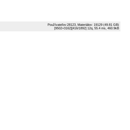
Používateľov:28123, Materiálov: 19129 (49.81 GB)
[9502+3162]
[416/1892]
12q, 55.4 ms, 460.9kB