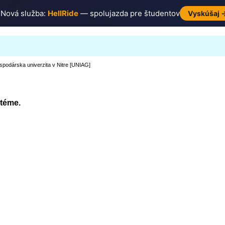

Nová služba:
HellRide
— spolujazda pre študentov
Vyskúšaj 
podárska univerzita v Nitre [UNIAG]
 téme.