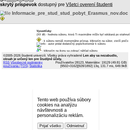
skrytý príspevok
dostupný pre
Všetci overení študenti
Informacie_pre_stud_stud_pobyt_Erasmus_nov.doc
Vysvetlívky:
(XX
🪙
) - hodnota súboru, ktorá Ti maximálne môže byť odrátaná po stiahnutí
dukátikov
- k súboru nemáš momentálne prístup, kliknutím na súbor, zistíš prečo
- autor pridal dodatočný popis/komentár k súboru
- kliknutím na ikonu sa zobrazí náhľad súboru
©2005-2026 študenti univerzít. Všetky práva vyhradené
Len aby sa nezabudlo,
obsah je určený len pre študijné účely.
RSS
Všeobecné podmienky
Používateľov:28123, Materiálov: 19129 (49.81 GB)
používania (TOS)
Štatistika
[9502+3162]
[928/1892]
13q, 131.7 ms, 649.9kB
Tento web používa súbory
cookies na analýzu
návštevnosti a
personalizáciu reklám.
Prijať všetko
Odmietnuť