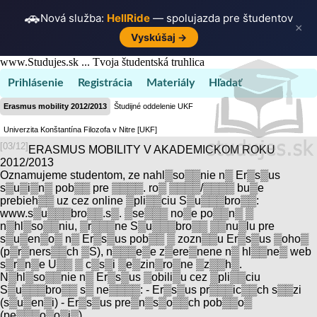
🚗
Nová služba:
HellRide
— spolujazda pre študentov
×
Vyskúšaj →
www.Studujes.sk ... Tvoja študentská truhlica
Prihlásenie
Registrácia
Materiály
Hľadať
Erasmus mobility 2012/2013
Študijné oddelenie UKF
Univerzita Konštantína Filozofa v Nitre [UKF]
[03/12]
ERASMUS MOBILITY V AKADEMICKOM ROKU
2012/2013
Oznamujeme studentom, ze nahl▒so▒▒nie n▒ Er▒s▒us
s▒u▒i▒n▒ pob▒▒ pre ▒▒▒▒. ro▒ ▒▒▒▒/▒▒▒▒ bu▒e
prebieh▒▒ uz cez online ▒pli▒▒ciu S▒u▒▒▒bro▒▒:
www.s▒u▒▒▒bro▒▒.s▒. ▒se▒▒▒ no▒e po▒▒n▒ ▒
n▒hl▒so▒▒niu, ▒r▒▒▒ne S▒u▒▒▒bro▒▒ ▒▒nu▒lu pre
s▒u▒en▒o▒ n▒ Er▒s▒us pob▒▒ ▒ zozn▒▒u Er▒s▒us ▒oho▒
(p▒r▒ners▒▒ch ▒S), n▒▒▒e▒e z▒ere▒nene n▒ hl▒▒ne▒ web
s▒r▒n▒e U▒▒ ▒ c▒s▒i ▒e▒zin▒ro▒ne ▒z▒▒h▒.
N▒hl▒so▒▒nie n▒ Er▒s▒us ▒obili▒u cez ▒pli▒▒ciu
S▒u▒▒▒bro▒▒ s▒ ne▒▒▒▒: - Er▒s▒us pr▒▒▒ic▒▒ch s▒▒zi
(s▒u▒en▒i) - Er▒s▒us pre▒n▒s▒o▒▒ch pob▒▒o▒
(pe▒▒▒o▒o▒i▒)