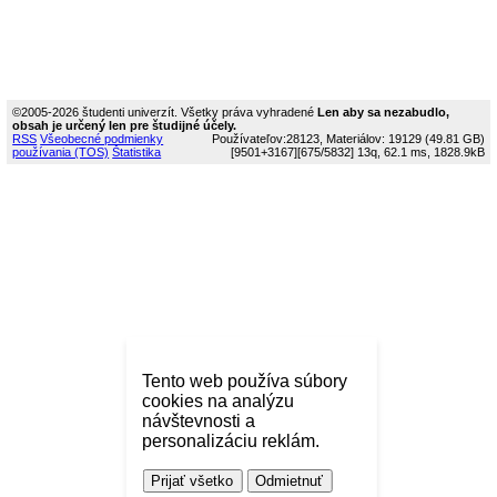
©2005-2026 študenti univerzít. Všetky práva vyhradené
Len aby sa nezabudlo,
obsah je určený len pre študijné účely.
RSS
Všeobecné podmienky
Používateľov:28123, Materiálov: 19129 (49.81 GB)
používania (TOS)
Štatistika
[9501+3167]
[675/5832]
13q, 62.1 ms, 1828.9kB
Tento web používa súbory
cookies na analýzu
návštevnosti a
personalizáciu reklám.
Prijať všetko
Odmietnuť