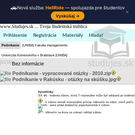
🚗
Nová služba:
HellRide
— spolujazda pre študentov
×
Vyskúšaj →
www.Studujes.sk ... Tvoja študentská truhlica
Prihlásenie
Registrácia
Materiály
Hľadať
Podnikanie
[UNIBA] Fakulta managementu
Univerzita Komenského v Bratislave [UNIBA]
[01/16]
Bez informácie
Podnikanie - vypracované otázky - 2010.zip
Podnikanie v Rakúsku - otázky na skúšku.jpg
Vysvetlívky:
(XX
🪙
) - hodnota súboru, ktorá Ti maximálne môže byť odrátaná po stiahnutí
dukátikov
- k súboru nemáš momentálne prístup, kliknutím na súbor, zistíš prečo
- autor pridal dodatočný popis/komentár k súboru
- kliknutím na ikonu sa zobrazí náhľad súboru