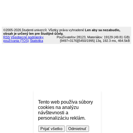
©2005-2026 študenti univerzít. Všetky práva vyhradené
Len aby sa nezabudlo,
obsah je určený len pre študijné účely.
RSS
Všeobecné podmienky
Používateľov:28123, Materiálov: 19129 (49.81 GB)
používania (TOS)
Štatistika
[9497+3176]
[5450/1995]
13q, 192.3 ms, 464.5kB
Tento web používa súbory
cookies na analýzu
návštevnosti a
personalizáciu reklám.
Prijať všetko
Odmietnuť