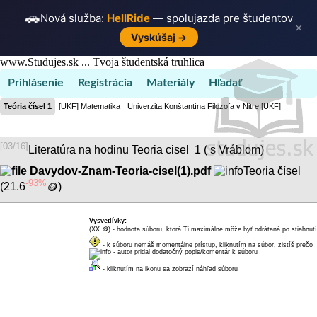
🚗
Nová služba:
HellRide
— spolujazda pre študentov
×
Vyskúšaj →
www.Studujes.sk ... Tvoja študentská truhlica
Prihlásenie
Registrácia
Materiály
Hľadať
Teória čísel 1
[UKF] Matematika
Univerzita Konštantína Filozofa v Nitre [UKF]
[03/16]
Literatúra na hodinu Teoria cisel 1 ( s Vráblom)
Davydov-Znam-Teoria-cisel(1).pdf
Teoria čísel
-93%
(
21.6
🪙
)
dukátikov
Vysvetlívky:
(XX
🪙
) - hodnota súboru, ktorá Ti maximálne môže byť odrátaná po stiahnutí
dukátikov
- k súboru nemáš momentálne prístup, kliknutím na súbor, zistíš prečo
- autor pridal dodatočný popis/komentár k súboru
- kliknutím na ikonu sa zobrazí náhľad súboru