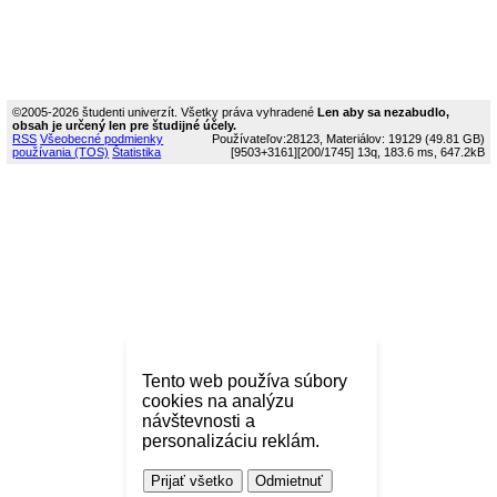
©2005-2026 študenti univerzít. Všetky práva vyhradené
Len aby sa nezabudlo,
obsah je určený len pre študijné účely.
RSS
Všeobecné podmienky
Používateľov:28123, Materiálov: 19129 (49.81 GB)
používania (TOS)
Štatistika
[9503+3161]
[200/1745]
13q, 183.6 ms, 647.2kB
Tento web používa súbory
cookies na analýzu
návštevnosti a
personalizáciu reklám.
Prijať všetko
Odmietnuť