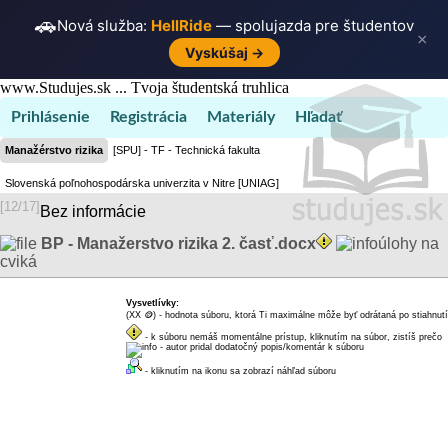
🚗
Nová služba:
HellRide
— spolujazda pre študentov
×
Vyskúšaj →
www.Studujes.sk ... Tvoja študentská truhlica
Prihlásenie
Registrácia
Materiály
Hľadať
Manažérstvo rizika
[SPU] - TF - Technická fakulta
Slovenská poľnohospodárska univerzita v Nitre [UNIAG]
[12/17]
Bez informácie
BP - Manažerstvo rizika 2. časť.docx
úlohy na
cviká
Vysvetlívky:
(XX
🪙
) - hodnota súboru, ktorá Ti maximálne môže byť odrátaná po stiahnutí
dukátikov
- k súboru nemáš momentálne prístup, kliknutím na súbor, zistíš prečo
- autor pridal dodatočný popis/komentár k súboru
- kliknutím na ikonu sa zobrazí náhľad súboru