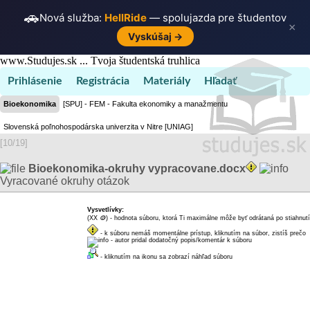
🚗
Nová služba:
HellRide
— spolujazda pre študentov
×
Vyskúšaj →
www.Studujes.sk ... Tvoja študentská truhlica
Prihlásenie
Registrácia
Materiály
Hľadať
Bioekonomika
[SPU] - FEM - Fakulta ekonomiky a manažmentu
Slovenská poľnohospodárska univerzita v Nitre [UNIAG]
[10/19]
Bioekonomika-okruhy vypracovane.docx
Vyracované okruhy otázok
Vysvetlívky:
(XX
🪙
) - hodnota súboru, ktorá Ti maximálne môže byť odrátaná po stiahnutí
dukátikov
- k súboru nemáš momentálne prístup, kliknutím na súbor, zistíš prečo
- autor pridal dodatočný popis/komentár k súboru
- kliknutím na ikonu sa zobrazí náhľad súboru