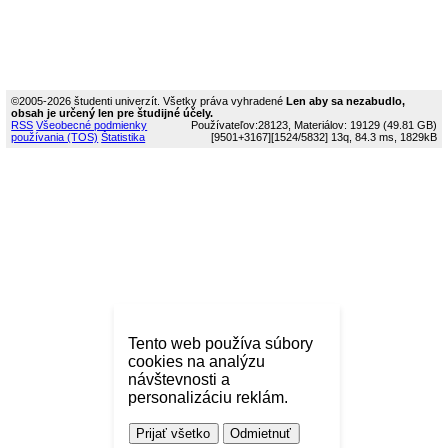
©2005-2026 študenti univerzít. Všetky práva vyhradené
Len aby sa nezabudlo,
obsah je určený len pre študijné účely.
RSS
Všeobecné podmienky
Používateľov:28123, Materiálov: 19129 (49.81 GB)
používania (TOS)
Štatistika
[9501+3167]
[1524/5832]
13q, 84.3 ms, 1829kB
Tento web používa súbory
cookies na analýzu
návštevnosti a
personalizáciu reklám.
Prijať všetko
Odmietnuť