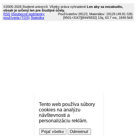
©2005-2026 študenti univerzít. Všetky práva vyhradené
Len aby sa nezabudlo,
obsah je určený len pre študijné účely.
RSS
Všeobecné podmienky
Používateľov:28123, Materiálov: 19129 (49.81 GB)
používania (TOS)
Štatistika
[9501+3167]
[844/5832]
13q, 63.7 ms, 1849.5kB
Tento web používa súbory
cookies na analýzu
návštevnosti a
personalizáciu reklám.
Prijať všetko
Odmietnuť