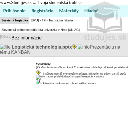
www.Studujes.sk ... Tvoja študentská truhlica
Prihlásenie
Registrácia
Materiály
Hľadať
Servisná logistika
[SPU] - TF - Technická fakulta
Slovenská poľnohospodárska univerzita v Nitre [UNIAG]
[04/23]
Bez informácie
Logistická technológia.pptx
Prezentáciu na
tému KANBAN
Vysvetlívky:
(XX
🪙
) - hodnota súboru, ktorá Ti maximálne môže byť odrátaná po stiahnutí
dukátikov
- k súboru nemáš momentálne prístup, kliknutím na súbor, zistíš prečo
- autor pridal dodatočný popis/komentár k súboru
- kliknutím na ikonu sa zobrazí náhľad súboru