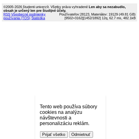
©2005-2026 študenti univerzít. Všetky práva vyhradené
Len aby sa nezabudlo,
obsah je určený len pre študijné účely.
RSS
Všeobecné podmienky
Používateľov:28123, Materiálov: 19129 (49.81 GB)
používania (TOS)
Štatistika
[9502+3162]
[1452/1892]
12q, 62.7 ms, 482.1kB
Tento web používa súbory
cookies na analýzu
návštevnosti a
personalizáciu reklám.
Prijať všetko
Odmietnuť