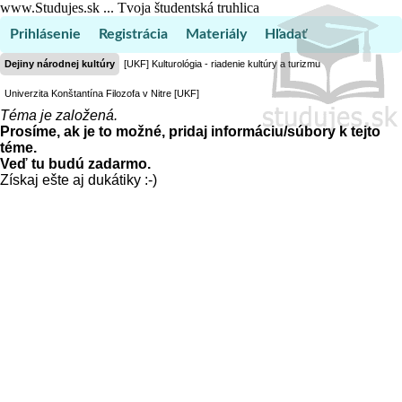
www.Studujes.sk ... Tvoja študentská truhlica
Prihlásenie
Registrácia
Materiály
Hľadať
Dejiny národnej kultúry
[UKF] Kulturológia - riadenie kultúry a turizmu
Univerzita Konštantína Filozofa v Nitre [UKF]
Téma je založená.
Prosíme, ak je to možné, pridaj informáciu/súbory k tejto
téme.
Veď tu budú zadarmo.
Získaj ešte aj dukátiky :-)